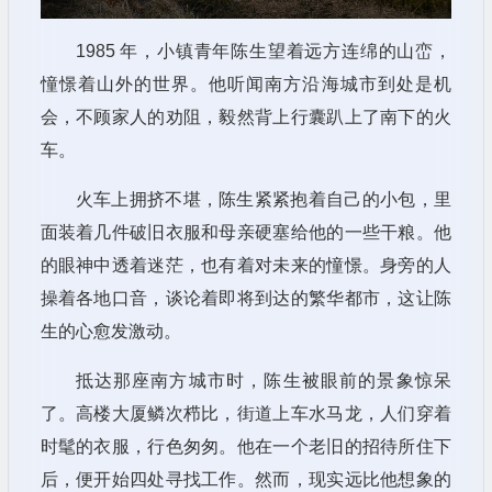
1985 年，小镇青年陈生望着远方连绵的山峦，
憧憬着山外的世界。他听闻南方沿海城市到处是机
会，不顾家人的劝阻，毅然背上行囊趴上了南下的火
车。
火车上拥挤不堪，陈生紧紧抱着自己的小包，里
面装着几件破旧衣服和母亲硬塞给他的一些干粮。他
的眼神中透着迷茫，也有着对未来的憧憬。身旁的人
操着各地口音，谈论着即将到达的繁华都市，这让陈
生的心愈发激动。
抵达那座南方城市时，陈生被眼前的景象惊呆
了。高楼大厦鳞次栉比，街道上车水马龙，人们穿着
时髦的衣服，行色匆匆。他在一个老旧的招待所住下
后，便开始四处寻找工作。然而，现实远比他想象的