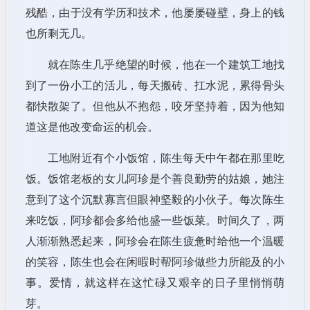
残酷，由于没有学历和技术，他屡屡碰壁，身上的钱
也所剩无几。
就在陈生几乎绝望的时候，他在一个建筑工地找
到了一份小工的活儿，每天搬砖、扛水泥，累得骨头
都快散架了。但他从不抱怨，咬牙坚持着，因为他知
道这是他改变命运的机会。
工地附近有个小饭馆，陈生每天中午都在那里吃
饭。饭馆老板的女儿阿珍是个善良勤劳的姑娘，她注
意到了这个沉默寡言但眼神坚毅的小伙子。每次陈生
来吃饭，阿珍都会多给他盛一些饭菜。时间久了，两
人渐渐熟悉起来，阿珍会在陈生疲惫时给他一个温暖
的笑容，陈生也会在闲暇时帮阿珍做些力所能及的小
事。爱情，就这样在这忙碌又艰辛的日子里悄悄萌
芽。