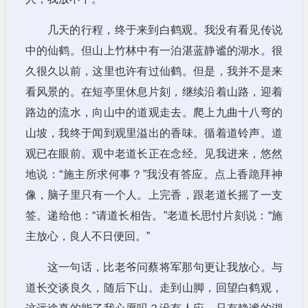
几天的行程，终于来到白鹤观。我没有看见传说
中的仙鹤。但山上竹林中有一泊湛蓝静谧的湖水。很
久很久以前，这里也许有过仙鹤。但是，我并不是来
看风景的。在短亭里休息片刻，继续沿着山路，迎着
路边的流水，向山中的道观走去。爬上九曲十八弯的
山坡，我终于闻到观里溢出的香味。循着道铃声。道
观已在眼前。观中老道长正在念经。见我进来，悠然
地说：“施主所求何事？”我没有答应。点上香跪拜神
像，脑子里只有一个人。上完香，跟老道长摇了一支
签。递给他：“请道长相告。”老道长思忖片刻说：“施
主放心，良人不日便回。”
这一句话，比老爷问蔡将军那句更让我放心。与
道长交谈良久，随后下山。走到山脚，回望白鹤观，