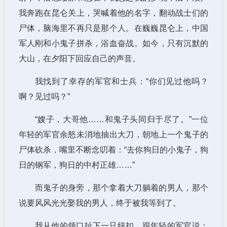
我奔跑在昆仑关上，哭喊着他的名字，翻动战士们的
尸体，脑海里不再只是那个人。在巍巍昆仑上，中国
军人刚和小鬼子拼杀，浴血奋战。如今，只有沉默的
大山，在夕阳下回应自己的声音。
我找到了幸存的军官和士兵：“你们见过他吗？
啊？见过吗？”
“嫂子，大哥他……和鬼子头同归于尽了。”一位
年轻的军官余怒未消地抽出大刀，朝地上一个鬼子的
尸体砍杀，嘴里不断念叨着：“去你狗日的小鬼子，狗
日的钢军，狗日的中村正雄……”
而鬼子的身旁，那个拿着大刀躺着的男人，那个
说要风风光光娶我的男人，终于被我等到了。
我从他的领口扯下一只纽扣，跟年轻的军官说：