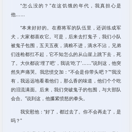
“怎么没的？”在这饥饿的年代，我真担心是
他……
“本来好好的。在蔡将军的队伍里，还训练成军
犬，大家都喜欢它。可是，后来去打鬼子，我们小队
被鬼子包围，五天五夜，滴粮不进，滴水不沾，兄弟
们连枪都扛不起，它不知怎么的从山崖上跳下去，死
了。大伙都说‘埋了吧’，我说‘吃了’……”说到这，他突
然失声痛哭。我悲愤交加：“不会是你带头吧？”“我没
有，我远远地看着他们，那么香的味道，他们个个吃
的泪流满面。后来，我们突破鬼子的包围，与大部队
会合。”说到这，他攥紧愤怒的拳头。
我安慰他：“好了，都过去了。你不会再走了，是
吗？”