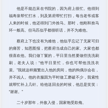
他是不能总呆在书院的，因为府上很忙。他得到
福寿泉帮忙打水，到及第府帮忙打扫，每当老爷或客
人来的时候，他还得到门外拴马。那时，他刚和拴马
环一般高。但马匹似乎都很听话，并不为难他。
蔡府上下也没有为难他，他似乎忘记了无家可归
的痛苦，知恩图报，把蔡府当成自己的家。大家也都
很喜欢他。我们做丫鬟的，平日里当然要做些洗洗刷
刷，老夫人说：“他平日里忙，你也可帮他洗洗衣
裳。”我就这样频繁出入他的房间，他的狗偶尔会在，
并不凶人。他的衣服因为平时做工磨破不少，我索性
就帮忙补上几针。给他送回去的时候，他总是笑笑：
“谢谢。”
二十岁那年，外敌入侵，国家饱受欺侮。