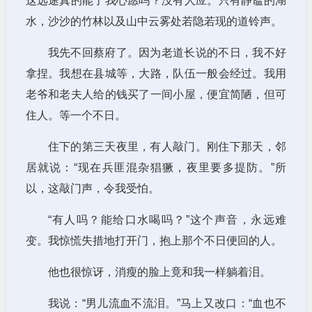
这远途真的能了我心愿吗？没有人应。只有静谧的湖
水，沙沙的竹林以及山中云雾处若隐若现的道铃声。
我先不回蔡府了。因为老道长说的不日，我不好
拿捏。我想在县城等，大路，队伍一般会经过。我用
老爷和老夫人给的钱买了一间小屋，便宜简陋，但可
住人。等一个不日。
住下的第三天夜里，有人敲门。刚住下那天，邻
居就说：“现在兵匪混杂猖獗，夜里要多提防。”所
以，这敲门声，令我受怕。
“有人吗？能给口水喝吗？”这个声音，永远难
变。我惊慌失措地打开门，抱上那个不日便回的人。
他也很惊讶，消瘦的脸上竟和我一样躺着泪。
我说：“男儿流血不流泪。”马上又改口：“血也不