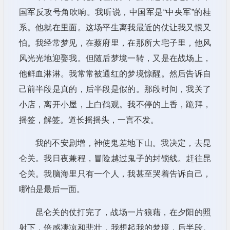
国军反攻号角吹响。我听说，中国军是“中央军”的桂
系。他就在里面。这场平生离我最近的仗让我又恨又
怕。我经常梦见，在蔡府里，在那所大宅子里，他风
风光光地迎娶我。但随后梦境一转，又是在战场上，
他鲜血淋淋。我常常被通红的梦境惊醒。然后告诉自
己前半段是真的，后半段是假的。那段时间，我关了
小店，离开小屋，上白鹤观。我不停的上香，跪拜，
摇签，解签。道长摇摇头，一言不发。
我的不安剧增，神使鬼差地下山。我决定，去昆
仑关。我日夜兼程，冒险越过鬼子的封锁线。赶往昆
仑关。我脑海里只有一个人，我甚至哭着告诉自己，
哪怕是最后一面。
昆仑关的仗打完了，战场一片狼藉，在夕阳的照
射下，倍感凄凉和悲壮，我想起我的梦境，后半段。