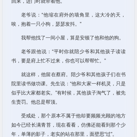
回来，进门时就带着他。
老爷说：“他缩在府外的墙角里，这大冷的天，
唉，抱着一只小狗，瑟瑟发抖。”
我帮他找了一间小屋，算是安顿了他和他的狗。
老爷跟他说：“平时你就陪少爷和其他孩子读读
书，要是府上忙不过来，你也可以帮帮忙。”
就这样，他留在蔡府。陪少爷和其他孩子们在书
院里读书做功课。先生说：“他和大家一样机灵，只是
似乎比大家都老实。”有时候，其他孩子淘气了，被先
生责罚。他总是帮顶。
受戒处，那个原本不属于他却要频频光顾的地方
如今已经长满青苔，现在看看，仿佛还能看到那个少
年，单薄的影子，老实的站在那里，面壁思“过”。