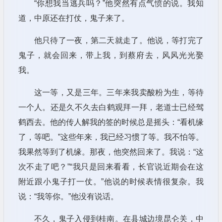
“你想我当逃兵吗？”他突然有点气愤的说。我知
道，中原还在打仗，鬼子来了。
他只待了一夜，第二天就走了。他说，等打完了
鬼子，就会回来，带上我，到蔡府去，风风光光娶
我。
这一等，又是三年。三年来我卖酸粉为生，等待
一个人。还是久不久去白鹤观拜一拜，老道士已经驾
鹤西去。他的传人解我的签的时候总是摇头：“看机缘
了，等吧。”这些年来，我已经习惯了等。我不怕等。
我果然等到了机缘。那夜，他突然回来了。我说：“这
次不走了吧？”“我只是回来看看，长官说近期会在这
附近跟小鬼子打一仗。”他说的时候表情很复杂。我
说：“我等你。”他没有说话。
不久，鬼子入侵到桂南。在县城边境昆仑关，中