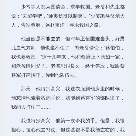
少爷等人都为国请命，求学救国。老爷和先生都
说：“去留学吧，‘师夷长技以制夷’。”少爷跪拜父亲大
人，告别蔡府，远赴重洋，寻求救国之路。
他当然是不能去的。但时年正值国难当头，好男
儿血气方刚。他也坐不住了，向老爷请命：“蔡伯伯，
我也要救国。”这十几年来，他和蔡府上下亲如一家，
和老爷情同父子。老爷思忖良久，终于答应，我跟蔡
将军打声招呼，你到他队伍去。
那天，他特别高兴，我送衣服到他房里的时候，
他忘情地牵着我的手说，我能到蔡将军的部队里了，
我能去打仗了……
我也特别高兴，他第一次牵我的手。但是，我很
担心，担心他去打仗。但这些都不是我能左右的，我