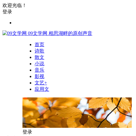
欢迎光临！
登录
09文学网
相思湖畔的原创声音
首页
诗歌
散文
小说
音乐
影视
文艺+
应用文
登录