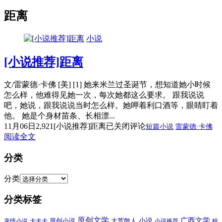
距离
小说
[小说推荐]距离
文/雷蒙德·卡佛 [美] [1] 她来米兰过圣诞节，想知道她小时候
怎么样，他难得见她一次，每次她都这么要求。 跟我说说
吧，她说，跟我说说当时怎么样。她呷着利口酒等，眼睛盯着
他。 她是个身材苗条、长相漂...
11月06日
2,921
[小说推荐]距离
已关闭评论
短篇小说
雷蒙德·卡佛
阅读全文
分类
分类
分类标签
原创文学
广西文学
小说
原创小说
大荒散人
亲情小说
卡夫卡
小说推荐
校