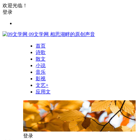
欢迎光临！
登录
09文学网
相思湖畔的原创声音
首页
诗歌
散文
小说
音乐
影视
文艺+
应用文
登录