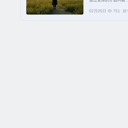
通过复杂的矛盾纠葛..
02月05日
751
好