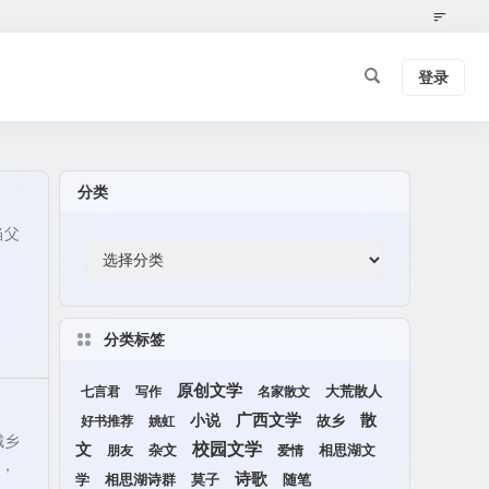
登录
分类
当父
》
分类标签
原创文学
大荒散人
七言君
写作
名家散文
广西文学
小说
散
好书推荐
姚虹
故乡
城乡
校园文学
文
杂文
朋友
爱情
相思湖文
景，
诗歌
相思湖诗群
随笔
学
莫子