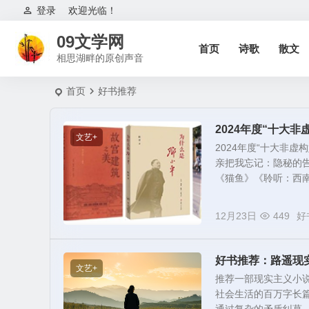
登录
欢迎光临！
09文学网
首页
诗歌
散文
相思湖畔的原创声音
首页
好书推荐
2024年度“十大
文艺+
2024年度“十大非
亲把我忘记：隐秘的
《猫鱼》《聆听：西南联
12月23日
449
好
好书推荐：路遥现
文艺+
推荐一部现实主义小
社会生活的百万字长篇