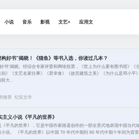
小说
音乐
影视
文艺+
应用文
非虚构好书”揭晓！《猫鱼》等书入选，你读过几本？
虚构好书”揭晓。经综合专家评委和网络投票，《世上为什么要有图书馆》《
告别》《文艺名家往事》《君幸食》《故宫建筑之美》《为什么是邓小平
大...
书推荐
纪实文学
实主义小说《平凡的世界》
说《平凡的世界》，它是中国作家路遥创作的一部全景式地表现中国当代
小说。 《平凡的世界》以中国 70 年代中期到 80 年代中期十年间为背