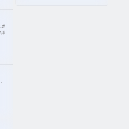
上盖
得浑
，
斯，