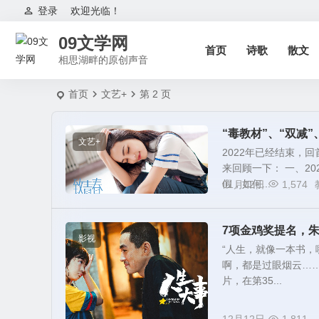
登录
欢迎光临！
09文学网
首页
诗歌
散文
相思湖畔的原创声音
首页
文艺+
第 2 页
“毒教材”、“双减
文艺+
2022年已经结束，
来回顾一下： 一、20
假，如何...
01月02日
1,574
7项金鸡奖提名，
影视
“人生，就像一本书，
啊，都是过眼烟云……
片，在第35...