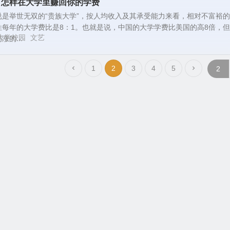
：怎样在大学里赚回你的学费
是举世无双的“贵族大学”，按人均收入及其承受能力来看，相对不富裕
每年的大学费比是8：1。也就是说，中国的大学学费比美国的高8倍，
大学校园
文艺
的...
1
2
3
4
5
Copyright © 09文学网 版权所有.