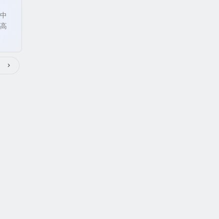
的中
但高