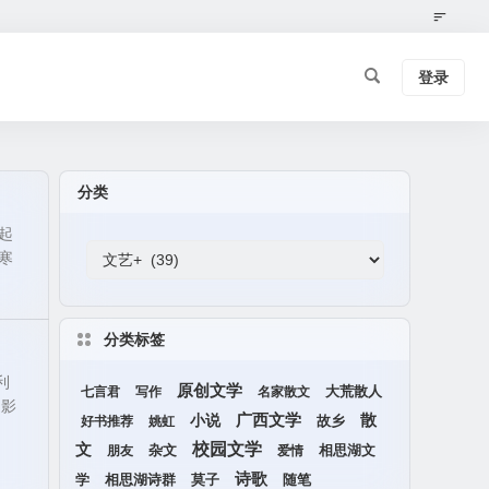
登录
分类
起
个寒
分类标签
利
原创文学
大荒散人
七言君
写作
名家散文
迎影
广西文学
小说
散
好书推荐
姚虹
故乡
校园文学
文
杂文
朋友
爱情
相思湖文
诗歌
相思湖诗群
随笔
学
莫子