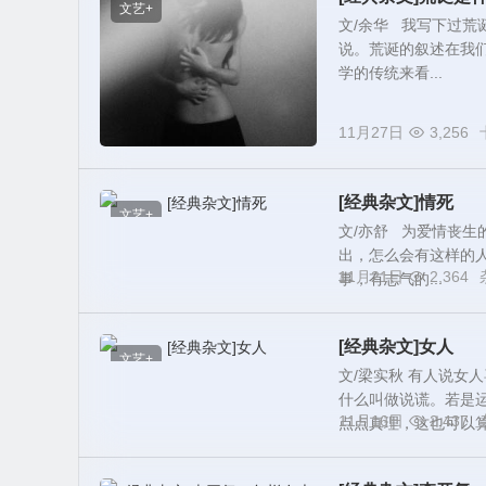
文艺+
文/余华 我写下过
说。荒诞的叙述在我
学的传统来看...
11月27日
3,256
[经典杂文]情死
文艺+
文/亦舒 为爱情丧生
出，怎么会有这样的
11月21日
2,364
事，有志气的...
[经典杂文]女人
文艺+
文/梁实秋 有人说女
什么叫做说谎。若是
11月16日
2,437
点点真理，这也可以算是