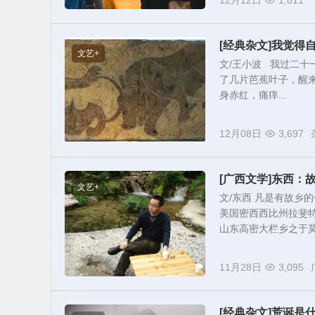
12月12日
1,811
[经典杂文]我觉得
文艺+
文/王小波 我过二
了几片芭蕉叶子，醒
身赤红，痛痒...
12月08日
3,697
[广西文学]东西：
文艺+
文/东西 凡是有故乡
美国密西西比州拉斐特
山东高密大栏乡之于莫言
11月28日
3,095
[经典杂文]荒诞是