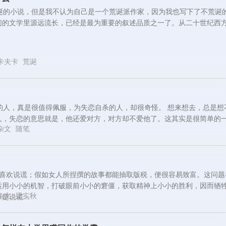
荒诞的小说，但是我不认为自己是一个荒诞派作家，因为我也写下了不荒诞
们的文学里源远流长，已经是最为重要的叙述品质之一了。从二十世纪西
卡夫卡
荒诞
的人，真是很值得佩服，为失恋自杀的人，却很奇怪。 想来想去，总是想
人，失恋的意思就是，他还爱对方，对方却不爱他了。这其实是很简单的
杂文
随笔
人喜欢说谎；假如女人所捏撰的故事都能抽取版税，便很容易致富。这问题
运用小小的机智，打破眼前小小的窘僵，获取精神上小小的胜利，因而牺
杂文
梁实秋
说谎...