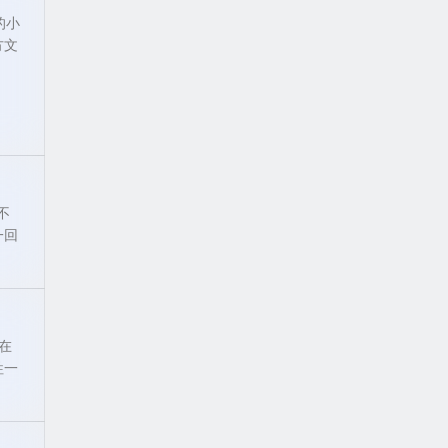
的小
方文
不
一回
在
牲一