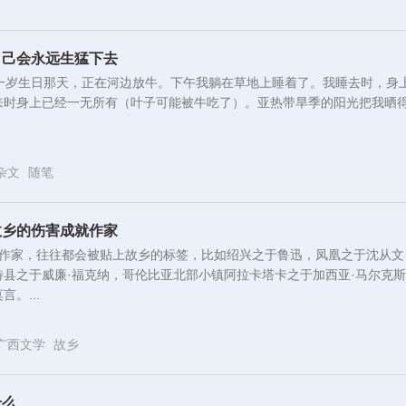
自己会永远生猛下去
十一岁生日那天，正在河边放牛。下午我躺在草地上睡着了。我睡去时，身
来时身上已经一无所有（叶子可能被牛吃了）。亚热带旱季的阳光把我晒
杂文
随笔
故乡的伤害成就作家
的作家，往往都会被贴上故乡的标签，比如绍兴之于鲁迅，凤凰之于沈从文
县之于威廉·福克纳，哥伦比亚北部小镇阿拉卡塔卡之于加西亚·马尔克
。...
广西文学
故乡
什么