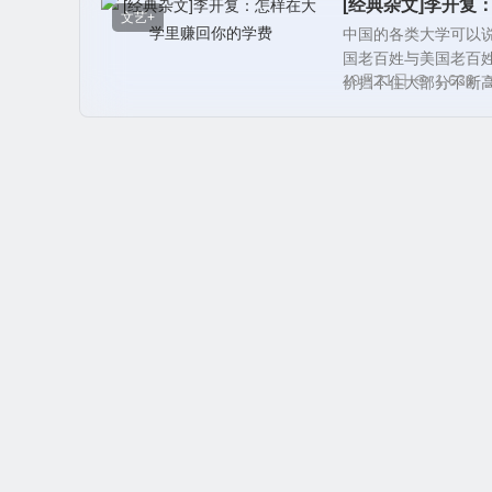
[经典杂文]李开复
文艺+
中国的各类大学可以说
国老百姓与美国老百姓
10月21日
1,636
价挡不住大部分不断高涨