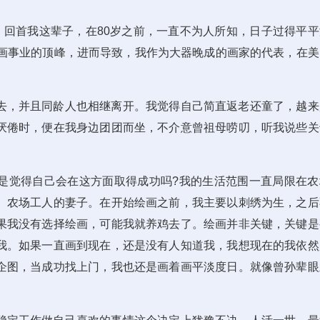
。回首我这辈子，在80岁之前，一直不为人所知，日子过得平平
绘画事业的顶峰，进而导致，我作为大器晚成的画家的代表，在美
去，并且同龄人也相继离开。我觉得自己简直返老还童了，越来
厌倦时，便在我身边团团而坐，不介意曾祖母唠叨，听我说些关
是觉得自己会在这方面取得成功吗?我的生活范围一直局限在农
、农场工人的妻子。在开始绘画之前，我主要以刺绣为生，之后
果我没有选择绘画，可能我就养鸡去了。绘画并非关键，关键是
我。如果一直画到现在，还是没有人知道我，我想现在的我依然
企图，当成功找上门，我也还是画着画平淡度日。就像曾孙辈眼