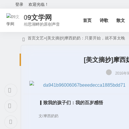
登录
欢迎光临！
09文学网
首页
诗歌
散文
相思湖畔的原创声音
首页
文艺+
[美文摘抄]摩西奶奶：只要开始，就不算太晚
[美文摘抄]摩
2016年9
▎致我的孩子们：我的百岁感悟
文/摩西奶奶