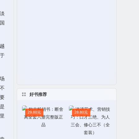
淡
国
越
于
场
不
好书推荐
要
是
29.80元
28.80元
里