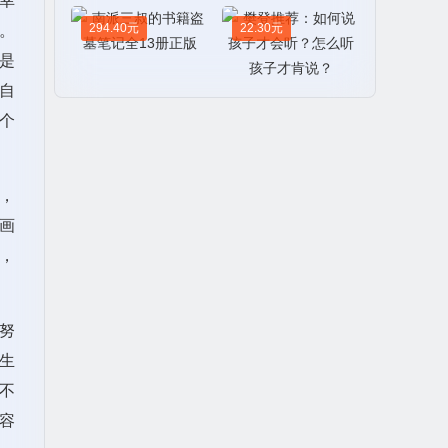
幸
励志畅销书：断舍离
全套六册完整版正品
294.40元
22.30元
。
说话艺术、营销技
是
南派三叔的书籍盗墓
巧：口才三绝、为人
笔记全13册正版
自
三会、修心三不（全
套装）
樊登推荐：如何说孩
个
子才会听？怎么听孩
子才肯说？
，
画
，
努
生
不
容