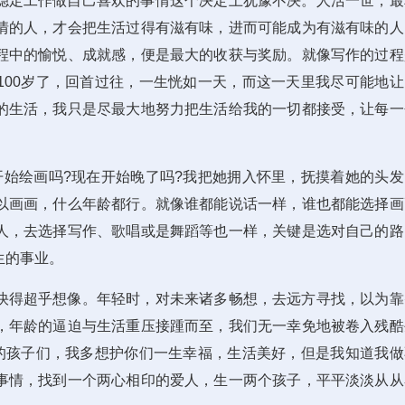
稳定工作做自己喜欢的事情这个决定上犹豫不决。人活一世，最
情的人，才会把生活过得有滋有味，进而可能成为有滋有味的人
程中的愉悦、成就感，便是最大的收获与奖励。就像写作的过程
100岁了，回首过往，一生恍如一天，而这一天里我尽可能地让
的生活，我只是尽最大地努力把生活给我的一切都接受，让每一
开始绘画吗?现在开始晚了吗?我把她拥入怀里，抚摸着她的头发
以画画，什么年龄都行。就像谁都能说话一样，谁也都能选择画
人，去选择写作、歌唱或是舞蹈等也一样，关键是选对自己的路
生的事业。
快得超乎想像。年轻时，对未来诸多畅想，去远方寻找，以为靠
，年龄的逼迫与生活重压接踵而至，我们无一幸免地被卷入残酷
我的孩子们，我多想护你们一生幸福，生活美好，但是我知道我做
事情，找到一个两心相印的爱人，生一两个孩子，平平淡淡从从