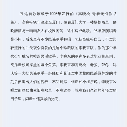
☑ 这首歌原载于1996年发行的《高晓松-青春无悔作品
集》。高晓松90年流浪至厦门，住在厦门大学一楼梯拐角里，傍
晚醉酒与一画画友人在校园闲荡，途中写成此歌。96年版演唱者
是小柯，后来又有不少民谣歌手翻唱，包括高晓松自己，不过比
较流行的并受观众喜爱的是这个珍藏版的李晓东版，作为那个年
代少年成名的校园民谣歌手，李晓东的歌声多表达毕业和离别，
充斥着校园澡堂的每个角落。李晓东和高晓松、老狼、郁冬、沈
庆等一大批民谣歌手一起经历和见证过中国校园民谣最辉煌的时
刻后便退出人们的视线，不知所踪，但正如小柯所说，李晓东吟
唱过那些歌曲依旧在那里，不在过去，就在我们久违的年轻过的
日子里，闪着久违真诚的光亮。